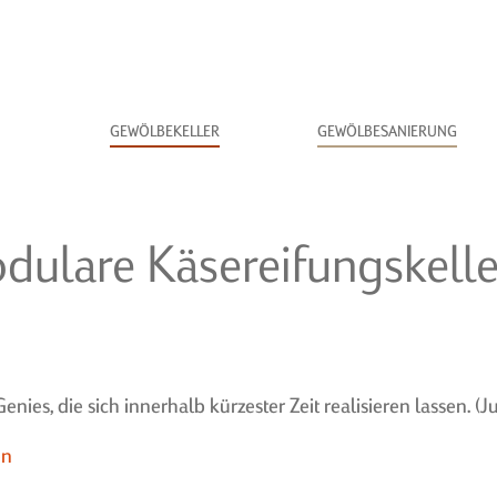
Navigation
GEWÖLBEKELLER
GEWÖLBESANIERUNG
überspringen
odulare Käsereifungskelle
nies, die sich innerhalb kürzester Zeit realisieren lassen. (J
en