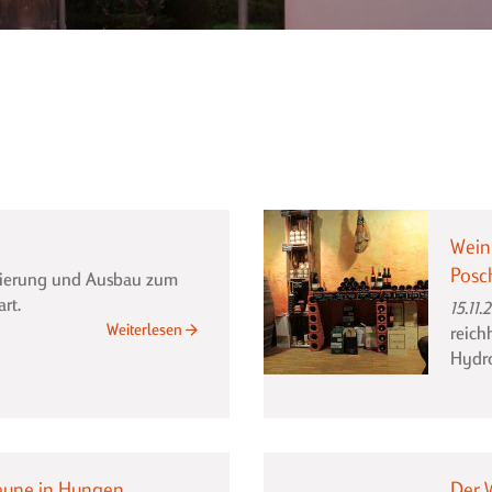
Wein
Posc
nierung und Ausbau zum
rt.
15.11.
Weinkeller
Weiterlesen
reich
Nr.2
Hydr
in
Stuttgart
eune in Hungen
Der W