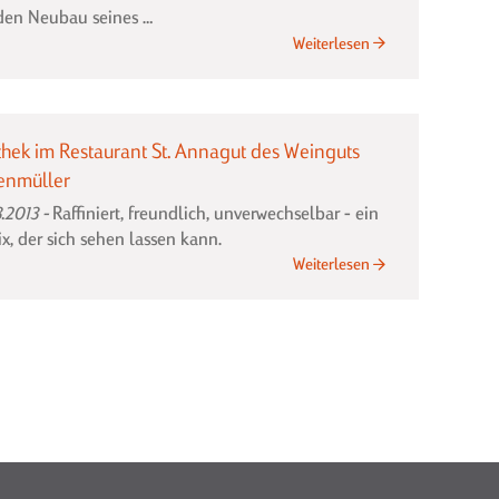
 den Neubau seines …
Weingut
Weiterlesen
Schiele
in
Rauenberg
thek im Restaurant St. Annagut des Weinguts
enmüller
.2013
Raffiniert, freundlich, unverwechselbar - ein
ix, der sich sehen lassen kann.
Vinothek
Weiterlesen
im
Restaurant
St.
Annagut
des
Weinguts
Lergenmüller