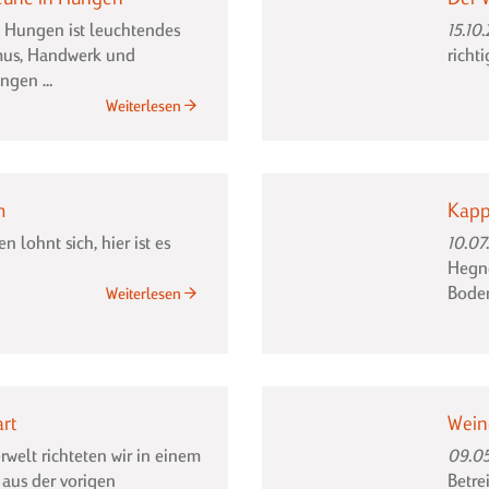
 Hungen ist leuchtendes
15.10
smus, Handwerk und
richt
ingen …
Leuchtturmprojekt
Weiterlesen
Käsescheune
in
Hungen
m
Kapp
 lohnt sich, hier ist es
10.07
Hegne
Bode
Der
Weiterlesen
Weinkeller
in
Bietigheim
art
Wein
rwelt richteten wir in einem
09.05
aus der vorigen
Betre