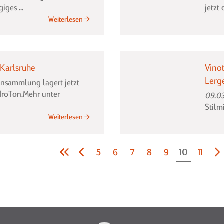
giges …
jetzt
Weinkeller
Weiterlesen
mit
Bar
in
 Karlsruhe
Vino
Stuttgart
Lerg
einsammlung lagert jetzt
droTon.Mehr unter
09.03
Stilm
Funktionales
Weiterlesen
Weinlager
bei
5
6
7
8
9
10
11
Karlsruhe