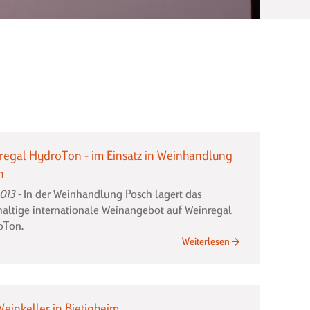
regal HydroTon - im Einsatz in Weinhandlung
h
2013
In der Weinhandlung Posch lagert das
haltige internationale Weinangebot auf Weinregal
oTon.
Weinregal
Weiterlesen
HydroTon
-
im
einkeller in Bietigheim
Einsatz