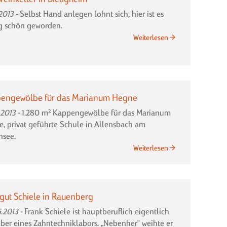
in
.2013
Selbst Hand anlegen lohnt sich, hier ist es
Weinhandlung
ig schön geworden.
Posch
Der
Weiterlesen
Weinkeller
in
Bietigheim
engewölbe für das Marianum Hegne
.2013
1.280 m² Kappengewölbe für das Marianum
, privat geführte Schule in Allensbach am
nsee.
Kappengewölbe
Weiterlesen
für
das
Marianum
gut Schiele in Rauenberg
Hegne
.2013
Frank Schiele ist hauptberuflich eigentlich
iber eines Zahntechniklabors. „Nebenher" weihte er